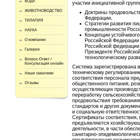
ВОДА
участии инициативной группо
ЖИВОТНОВОДСТВО
Доктрины продовольст
Федерации,
ТИЛАПИЯ
Стратегии развития п
промышленности Росси
НАУКА
Концепции устойчивого
О компании
Российской Федерации 
Российской федерации 
Галерея
Президенте Российско
технологическому разв
Вопрос-Ответ /
Консультация онлайн
Система зарегистрирована в
техническому регулировани
Наши заказчики
соответствия персонала пре
Отзывы
общественного питания, роз
осуществляющих производств
переработку сельскохозяйст
продовольствия требования
стандартов и других докуме
и социальную ответственнос
Сертификаты соответствия,
предъявляются хозяйствующ
деятельности, в части обесп
санитарно-эпидемиологическ
предупреждения возникновен