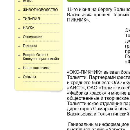
ВОДА
11-го июня на берегу Большо
ЖИВОТНОВОДСТВО
Васильевка прошел Первый
ТИЛАПИЯ
ПИКНИК».
НАУКА
Эк
Т
О компании
д
г
Галерея
пр
Вопрос-Ответ /
Го
Консультация онлайн
«Ф
Наши заказчики
«ЭКО-ПИКНИК» вызвал боль
Отзывы
Тольятти. Партнерами фести
и среднего бизнеса: ОАО «
«АИСТ», ОАО «Тольяттихлеб»
«Фабрика красок» и многие д
общественные и творческие
Тольяттинское отделение па
директоров Самарской облас
Васильевка и Тольяттинский
Генеральным информацион
выступило радио «Август».