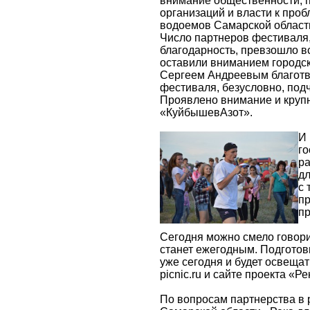
внимание общественности, 
организаций и власти к про
водоемов Самарской област
Число партнеров фестиваля
благодарность, превзошло в
оставили вниманием городск
Сергеем Андреевым благотв
фестиваля, безусловно, под
Проявлено внимание и крупн
«КуйбышевАзот».
И 
го
ра
дл
с 
пр
пр
Сегодня можно смело говори
станет ежегодным. Подготов
уже сегодня и будет освеща
picnic.ru и сайте проекта «Ре
По вопросам партнерства в 