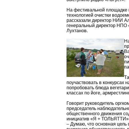
На фестивальной площадке г
технологией очистки водоем
рассказали директор НИИ Ал
генеральный директор НПО 
Лухтанов.
На
пр
Ва
оч
пи
п
Та
поучаствовать в конкурсах 
попробовать блюда вегетариа
классах по йоге, армрестлин
Говорит руководитель оргк
председатель наблюдательно
общественного движения со
инициатив «Я + ТОЛЬЯТТИ»
– Думаю, что основная цель