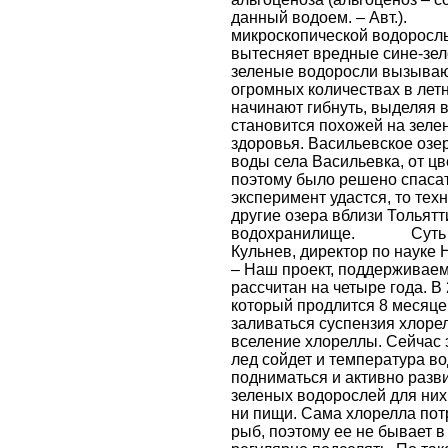
данный водоем. – Авт.). 
микроскопической водоросль
вытесняет вредные сине-зел
зеленые водоросли вызываю
огромных количествах в лет
начинают гибнуть, выделяя 
становится похожей на зелен
здоровья. Васильевское озе
воды села Васильевка, от ц
поэтому было решено спасат
эксперимент удастся, то тех
другие озера вблизи Тольят
водохранилище. Суть би
Кульнев, директор по науке
– Наш проект, поддерживае
рассчитан на четыре года. В
который продлится 8 месяце
заливаться суспензия хлоре
вселение хлореллы. Сейчас э
лед сойдет и температура во
подниматься и активно разв
зеленых водорослей для них 
ни пищи. Сама хлорелла пот
рыб, поэтому ее не бывает 