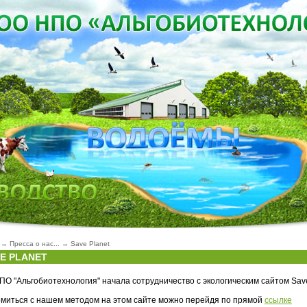
→
Пресса о нас...
→
Save Planet
E PLANET
О "Альгобиотехнология" начала сотрудничество с экологическим сайтом Sav
!
миться с нашем методом на этом сайте можно перейдя по прямой
ссылке