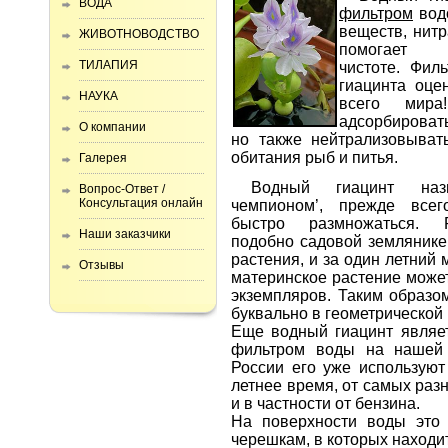
ВОДА
фильтром
водо
веществ, нитр
ЖИВОТНОВОДСТВО
помогает
ТИЛАПИЯ
чистоте. Фил
гиацинта оце
НАУКА
всего мира
адсорбировать
О компании
но также нейтрализовыват
обитания рыб и питья.
Галерея
Водный гиацинт наз
Вопрос-Ответ /
Консультация онлайн
чемпионом’, прежде всег
быстро размножаться. 
Наши заказчики
подобно садовой землянике
растения, и за один летний
Отзывы
материнское растение может
экземпляров. Таким образо
буквально в геометрической
Еще водный гиацинт явля
фильтром воды на нашей 
России его уже используют
летнее время, от самых ра
и в частности от бензина.
На поверхности воды это 
черешкам, в которых находит