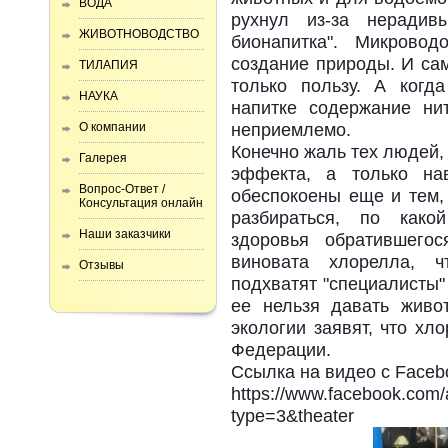
ВОДА
рухнул из-за нерадивы
ЖИВОТНОВОДСТВО
бионапитка". Микровод
создание природы. И сам
ТИЛАПИЯ
только пользу. А когд
НАУКА
напитке содержание ни
неприемлемо.
О компании
Конечно жаль тех людей,
Галерея
эффекта, а только на
Вопрос-Ответ /
обеспокоены еще и тем, 
Консультация онлайн
разбираться, по како
Наши заказчики
здоровья обратившего
виновата хлорелла, ч
Отзывы
подхватят "специалисты" 
ее нельзя давать живо
экологии заявят, что хл
Федерации.
Ссылка на видео с Faceb
https://www.facebook.com
type=3&theater