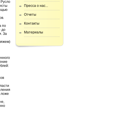
 Русло
листы
Пресса о нас...
ощью
Отчеты
ов.
Контакты
а по
- до
Материалы
. За
ляжем)
енного
ление
ублей:
сов
ласти
еления
 ложе
не,
нно