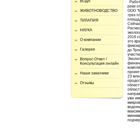
ВОДА
Работ
реки о
ЖИВОТНОВОДСТВО
ООО "М
трех п
площад
ТИЛАПИЯ
Сейчас
Расчис
НАУКА
эколог
2016 г
О компании
это вр
фиксир
Галерея
до Тро
участк
Эколог
Вопрос-Ответ /
финанс
Консультация онлайн
компле
проект
Наши заказчики
23 млн
продол
Отзывы
област
област
направ
уже им
микров
водоем
максим
миними
подчер