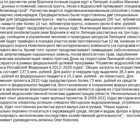
ы по расчистке реки Воронеж полным ходом идут в Липецке, в район Манежа.
т донных отложений, наносов грунта, песка и водорослей промывают специа
елиоводстрой". Расчистка ведется гидромеханизированным способом с пом
лавучих земснарядов. Предварительно были подготовлены две специальные
ки для складирования грунта - карты намыва, вмещающие 100 тыс. кубометр
 намыто уже более 10 тыс. кубометров грунта, освоено около 6 млн. рублей.
тка реки будет продолжаться до конца года. Реализация масштабного проект
ической реабилитации реки Воронеж в черте Липецка рассчитана на три года 
ода, сообщили в управлении экологии и природных ресурсов Липецкой области
емя будет приведен в порядок участок реки протяженностью 12 км, начиная от
ующего порога Новолипецкого металлургического комбината (за городским п
ицкого моста. Кроме того, проект предусматривает ликвидацию заболоченных
ов, рекультивацию нарушенных земель, посев многолетних трав, зарыбление.
ическая реабилитация левого притока Дона на территории Липецкой области
ируется в рамках федеральной целевой программы "Развитие водохозяйств
кса Российской Федерации в 2012–2020 годах". Общие затраты на осуществ
а составят 137,5 млн. рублей. Для работ в текущем году выделено 38,3 млн. р
. рублей из федерального бюджета и 15,3 млн. рублей - из областного. Для
жения проекта в 2015 году предусмотрено более 73 млн. рублей из средств
ного и федерального бюджетов. Восстановление и сохранение водных ресур
и в экологически благоприятном состоянии является одним из стратегических
лений водохозяйственной политики администрации области. Региональные в
еют опыт реализации таких крупных проектов. В 2009-2011 годах методом вс
одоросли хлореллы успешно очищено Матырское водохранилище, углублено
а. Идет постоянная расчистка русел малых рек и ручьев. "Наша задача –
ально бережно относиться к окружающей среде, лесам и водам, флоре и фау
зировать экологические последствия хозяйственной деятельности", - постоя
кивает руководитель региона Олег Королев.