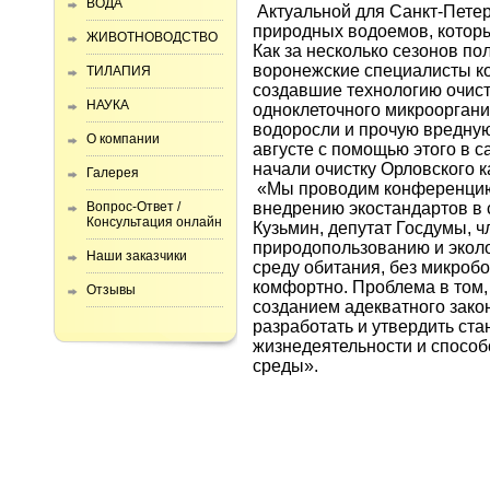
ВОДА
Актуальной для Санкт-Петер
природных водоемов, которы
ЖИВОТНОВОДСТВО
Как за несколько сезонов по
воронежские специалисты к
ТИЛАПИЯ
создавшие технологию очист
НАУКА
одноклеточного микроорган
водоросли и прочую вредную
О компании
августе с помощью этого в 
начали очистку Орловского к
Галерея
«Мы проводим конференцию 
Вопрос-Ответ /
внедрению экостандартов в 
Консультация онлайн
Кузьмин, депутат Госдумы, 
природопользованию и эколо
Наши заказчики
среду обитания, без микробо
комфортно. Проблема в том,
Отзывы
созданием адекватного закон
разработать и утвердить ст
жизнедеятельности и спосо
среды».