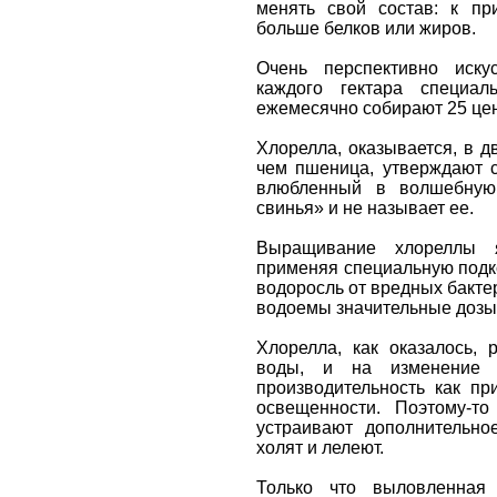
менять свой состав: к пр
больше белков или жиров.
Очень перспективно иску
каждого гектара специал
ежемесячно собирают 25 це
Хлорелла, оказывается, в д
чем пшеница, утверждают с
влюбленный в волшебную 
свинья» и не называет ее.
Выращивание хлореллы я
применяя специальную подк
водоросль от вредных бактер
водоемы значительные дозы
Хлорелла, как оказалось, 
воды, и на изменение 
производительность как пр
освещенности. Поэтому-то
устраивают дополнительно
холят и лелеют.
Только что выловленная