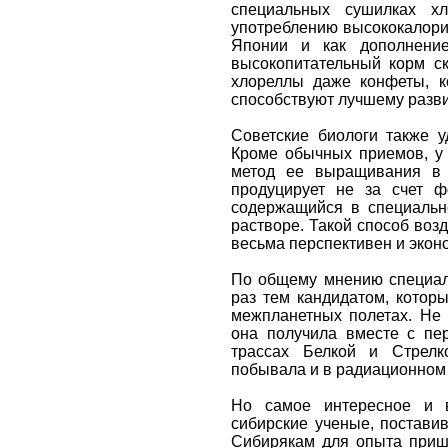
специальных сушилках хл
употреблению высококалори
Японии и как дополнени
высокопитательный корм ск
хлореллы даже конфеты, к
способствуют лучшему разви
Советские биологи также у
Кроме обычных приемов, у 
метод ее выращивания в 
продуцирует не за счет фо
содержащийся в специальн
растворе.
Такой способ воз
весьма перспективен и экон
По общему мнению специали
раз тем кандидатом, котор
межпланетных полетах. Не 
она получила вместе с пе
трассах Белкой и Стрелк
побывала и в радиационном
Но самое интересное и в
сибирские ученые, постави
Сибирякам для опыта приш