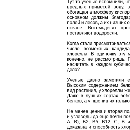
Тут-то ученые вспомнили, ч
вредных примесей воду, 
обогащая атмосферу кислоро
основном должны благода
полей и лесов, а их низших
океане. Восемьдесят про
поставляют водоросли.
Когда стали присматриваться
число возможных кандида
хлорелла. В одиночку эту 
конечно, не рассмотришь. 
насчитать в каждом кубиче
дело?
Ученые давно заметили е
Высоким содержанием белк
вид растения, у хлореллы же
Даже в лучших сортах боб
белков, а у пшениц их тольк
Не менее ценна и вторая п
и углеводы да еще почти п
А, В), В2, Вб, В12, С, В
доказана и способность хл