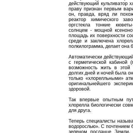
действующий культиватор х
праву признан первым вар
он, правда, вряд ли похо
реактор химического зав
оргстекла тонкие кюветы
солнцем - мощной ксеноно
площадь их поверхности со
среде и заключена хлорел
полкилограмма, делает она 
Автоматически действующий
с герметической кабиной (
возможность жить в этой 
долгих дней и ночей была он
только «хлорелльными» ат
оригинальнейшего экспер
здоровой.
Так впервые опытным пут
хлорелла биологически сов
для друга.
Теперь специалисты называ
водорослью». С почтением б
зеленом посланце Земли,