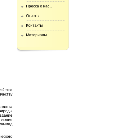
Пресса о нас...
Отчеты
Контакты
Материалы
яйства
честву
амента
рироды
седание
авления
хаммад
еского