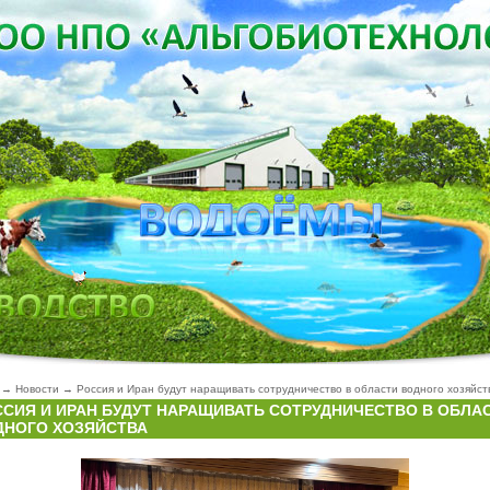
→
Новости
→
Россия и Иран будут наращивать сотрудничество в области водного хозяйст
ССИЯ И ИРАН БУДУТ НАРАЩИВАТЬ СОТРУДНИЧЕСТВО В ОБЛА
ДНОГО ХОЗЯЙСТВА