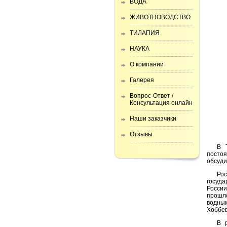
ВОДА
ЖИВОТНОВОДСТВО
ТИЛАПИЯ
НАУКА
О компании
Галерея
Вопрос-Ответ /
Консультация онлайн
Наши заказчики
Отзывы
В 
посто
обсуди
Ро
госуд
России
прошло
водны
Хоббев
В 