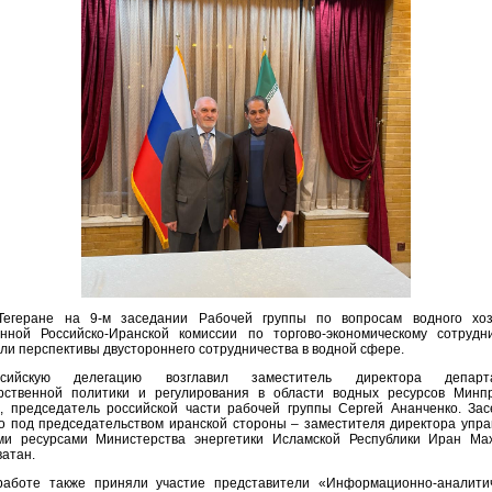
Тегеране на 9-м заседании Рабочей группы по вопросам водного хоз
янной Российско-Иранской комиссии по торгово-экономическому сотрудни
ли перспективы двустороннего сотрудничества в водной сфере.
ссийскую делегацию возглавил заместитель директора департ
арственной политики и регулирования в области водных ресурсов Минп
, председатель российской части рабочей группы Сергей Ананченко. За
 под председательством иранской стороны – заместителя директора упр
ми ресурсами Министерства энергетики Исламской Республики Иран Ма
атан.
работе также приняли участие представители «Информационно-аналитич